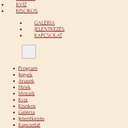
KVÍZ
KISOKOS
GALÉRIA
JELENTKEZÉS
KAPCSOLAT
Program
Jegyek
Árusok
Hírek
Mozaik
Kvíz
Kisokos
Galéria
Jelentkezés
Kapcsolat