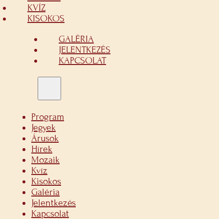
KVÍZ
KISOKOS
GALÉRIA
JELENTKEZÉS
KAPCSOLAT
Program
Jegyek
Árusok
Hírek
Mozaik
Kvíz
Kisokos
Galéria
Jelentkezés
Kapcsolat