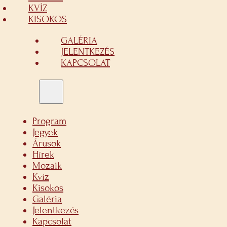
KVÍZ
KISOKOS
GALÉRIA
JELENTKEZÉS
KAPCSOLAT
Program
Jegyek
Árusok
Hírek
Mozaik
Kvíz
Kisokos
Galéria
Jelentkezés
Kapcsolat