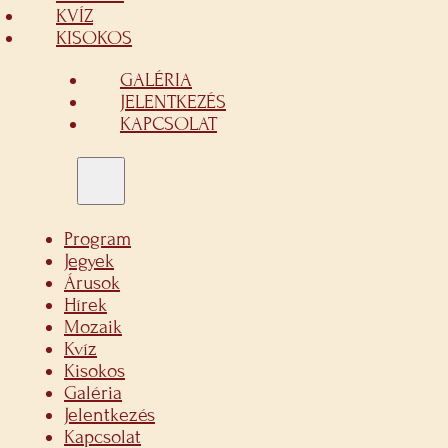
KVÍZ
KISOKOS
GALÉRIA
JELENTKEZÉS
KAPCSOLAT
Program
Jegyek
Árusok
Hírek
Mozaik
Kvíz
Kisokos
Galéria
Jelentkezés
Kapcsolat