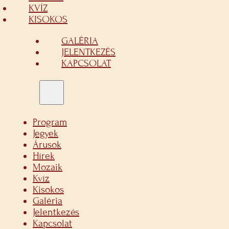
KVÍZ
KISOKOS
GALÉRIA
JELENTKEZÉS
KAPCSOLAT
Program
Jegyek
Árusok
Hírek
Mozaik
Kvíz
Kisokos
Galéria
Jelentkezés
Kapcsolat