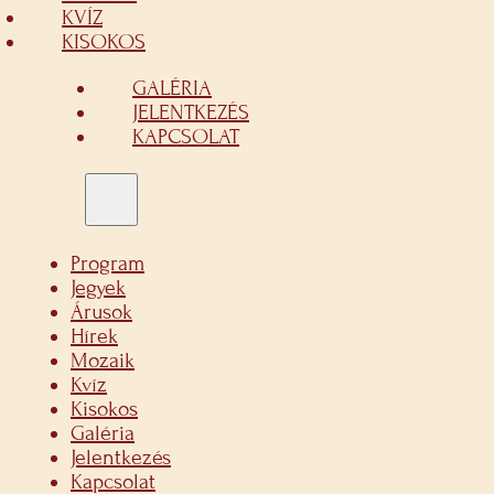
KVÍZ
KISOKOS
GALÉRIA
JELENTKEZÉS
KAPCSOLAT
Program
Jegyek
Árusok
Hírek
Mozaik
Kvíz
Kisokos
Galéria
Jelentkezés
Kapcsolat