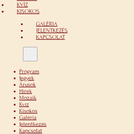
KVÍZ
KISOKOS
GALÉRIA
JELENTKEZÉS
KAPCSOLAT
Program
Jegyek
Árusok
Hírek
Mozaik
Kvíz
Kisokos
Galéria
Jelentkezés
Kapcsolat