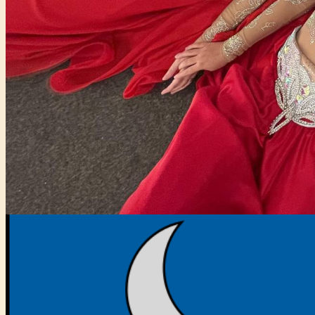
Főtámogató: