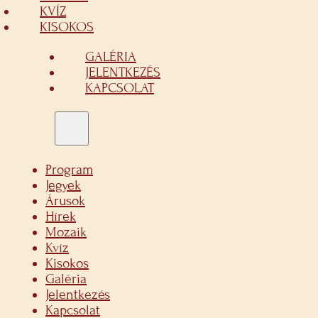
KVÍZ
KISOKOS
GALÉRIA
JELENTKEZÉS
KAPCSOLAT
Program
Jegyek
Árusok
Hírek
Mozaik
Kvíz
Kisokos
Galéria
Jelentkezés
Kapcsolat