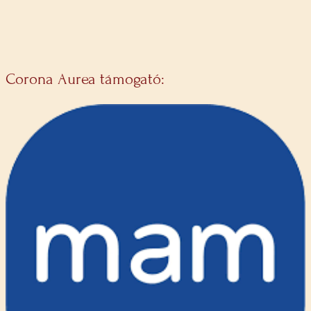
Corona Aurea támogató: