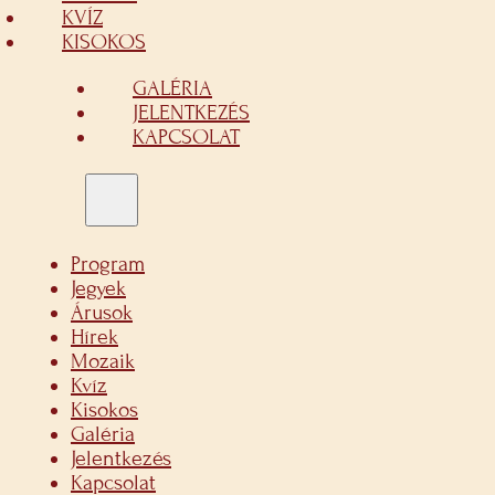
KVÍZ
KISOKOS
GALÉRIA
JELENTKEZÉS
KAPCSOLAT
Program
Jegyek
Árusok
Hírek
Mozaik
Kvíz
Kisokos
Galéria
Jelentkezés
Kapcsolat