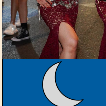
Főtámogató: