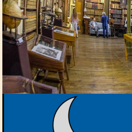
Főtámogató: