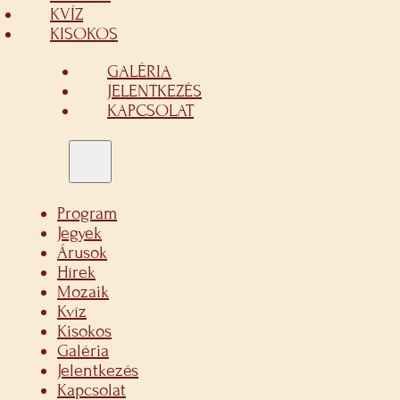
KVÍZ
KISOKOS
GALÉRIA
JELENTKEZÉS
KAPCSOLAT
Program
Jegyek
Árusok
Hírek
Mozaik
Kvíz
Kisokos
Galéria
Jelentkezés
Kapcsolat