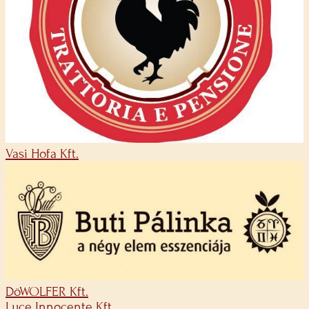
Vasi Hofa Kft.
DöWOLFER Kft.
Luce Innocente Kft.