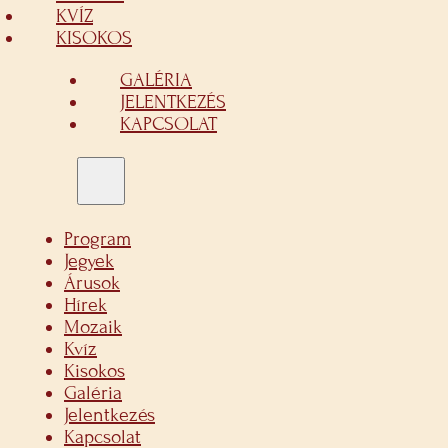
KVÍZ
KISOKOS
GALÉRIA
JELENTKEZÉS
KAPCSOLAT
Program
Jegyek
Árusok
Hírek
Mozaik
Kvíz
Kisokos
Galéria
Jelentkezés
Kapcsolat