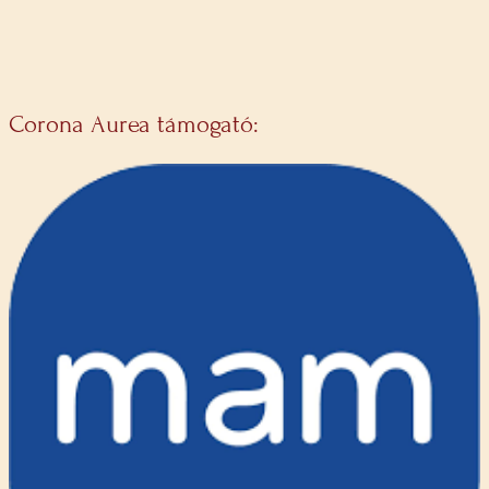
Corona Aurea támogató: