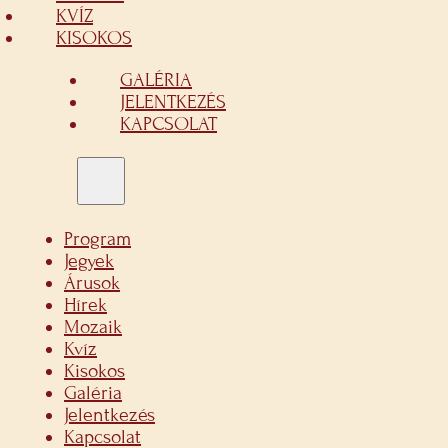
KVÍZ
KISOKOS
GALÉRIA
JELENTKEZÉS
KAPCSOLAT
Program
Jegyek
Árusok
Hírek
Mozaik
Kvíz
Kisokos
Galéria
Jelentkezés
Kapcsolat