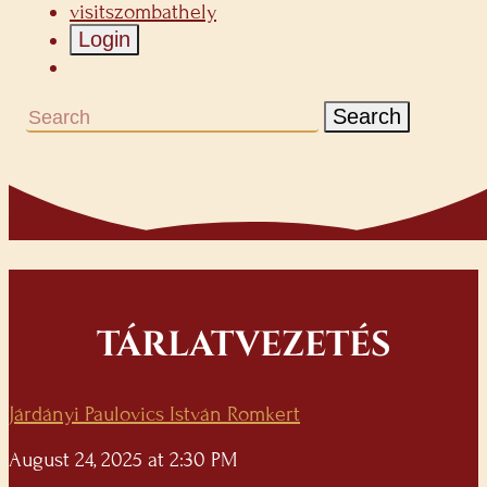
visitszombathely
Login
Search
TÁRLATVEZETÉS
Járdányi Paulovics István Romkert
August 24, 2025 at 2:30 PM