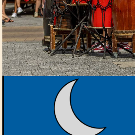
Főtámogató: