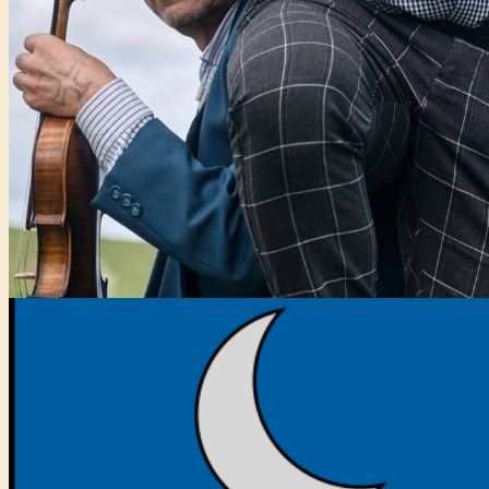
Főtámogató: