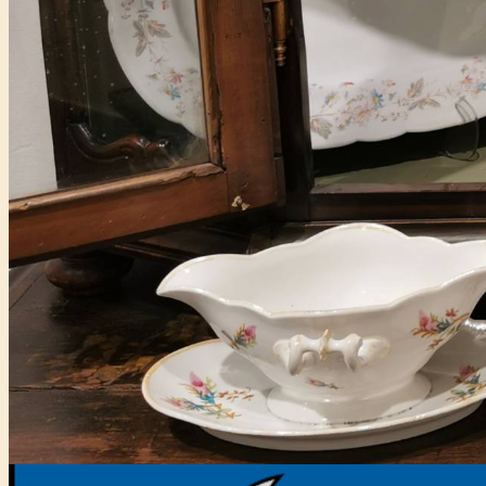
Főtámogató: