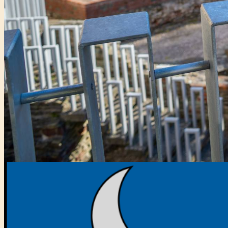
Főtámogató: