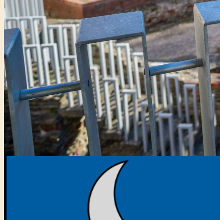
Főtámogató: