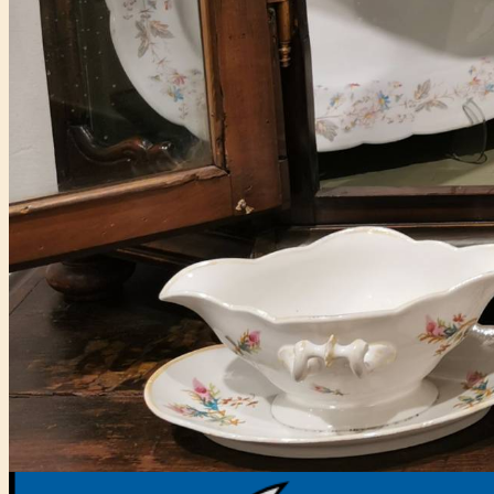
Főtámogató: