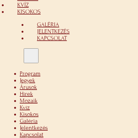
KVÍZ
KISOKOS
GALÉRIA
JELENTKEZÉS
KAPCSOLAT
Program
Jegyek
Árusok
Hírek
Mozaik
Kvíz
Kisokos
Galéria
Jelentkezés
Kapcsolat