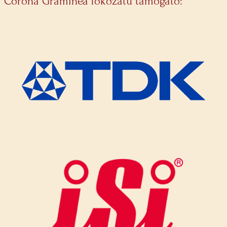
Corona Graminea fokozatú támogató: