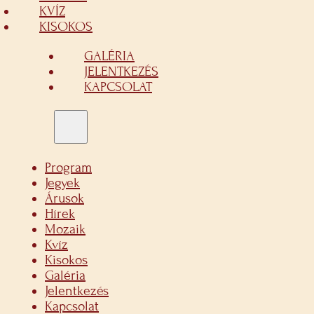
KVÍZ
KISOKOS
GALÉRIA
JELENTKEZÉS
KAPCSOLAT
Program
Jegyek
Árusok
Hírek
Mozaik
Kvíz
Kisokos
Galéria
Jelentkezés
Kapcsolat