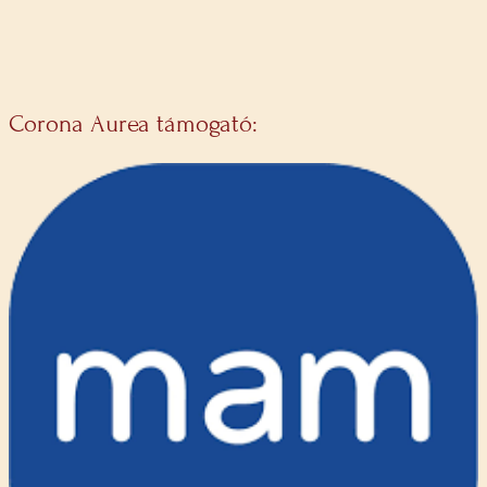
Corona Aurea támogató: