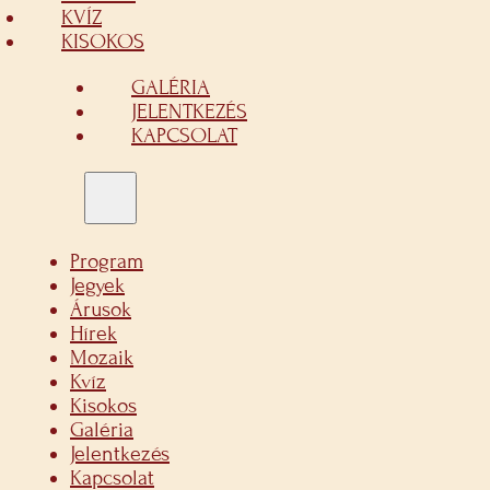
KVÍZ
KISOKOS
GALÉRIA
JELENTKEZÉS
KAPCSOLAT
Program
Jegyek
Árusok
Hírek
Mozaik
Kvíz
Kisokos
Galéria
Jelentkezés
Kapcsolat