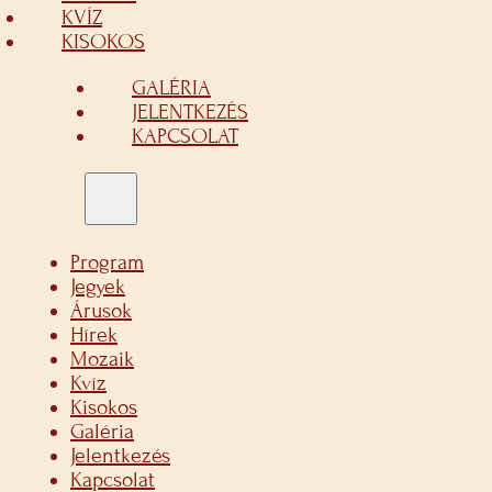
KVÍZ
KISOKOS
GALÉRIA
JELENTKEZÉS
KAPCSOLAT
Program
Jegyek
Árusok
Hírek
Mozaik
Kvíz
Kisokos
Galéria
Jelentkezés
Kapcsolat