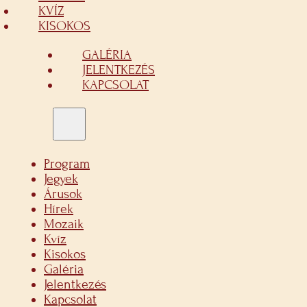
KVÍZ
KISOKOS
GALÉRIA
JELENTKEZÉS
KAPCSOLAT
Program
Jegyek
Árusok
Hírek
Mozaik
Kvíz
Kisokos
Galéria
Jelentkezés
Kapcsolat