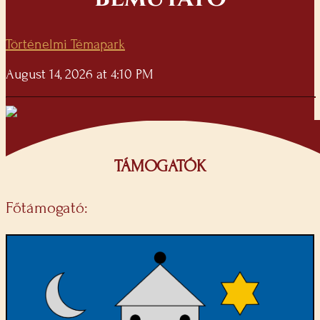
Történelmi Témapark
August 14, 2026 at 4:10 PM
TÁMOGATÓK
Főtámogató: