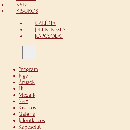
KVÍZ
KISOKOS
GALÉRIA
JELENTKEZÉS
KAPCSOLAT
Program
Jegyek
Árusok
Hírek
Mozaik
Kvíz
Kisokos
Galéria
Jelentkezés
Kapcsolat