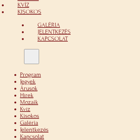
KVÍZ
KISOKOS
GALÉRIA
JELENTKEZÉS
KAPCSOLAT
Program
Jegyek
Árusok
Hírek
Mozaik
Kvíz
Kisokos
Galéria
Jelentkezés
Kapcsolat