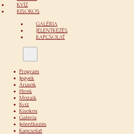
KVÍZ
KISOKOS
GALÉRIA
JELENTKEZÉS
KAPCSOLAT
Program
Jegyek
Árusok
Hírek
Mozaik
Kvíz
Kisokos
Galéria
Jelentkezés
Kapcsolat