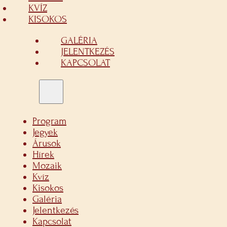
KVÍZ
KISOKOS
GALÉRIA
JELENTKEZÉS
KAPCSOLAT
Program
Jegyek
Árusok
Hírek
Mozaik
Kvíz
Kisokos
Galéria
Jelentkezés
Kapcsolat