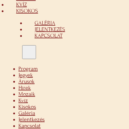
KVÍZ
KISOKOS
GALÉRIA
JELENTKEZÉS
KAPCSOLAT
Program
Jegyek
Árusok
Hírek
Mozaik
Kvíz
Kisokos
Galéria
Jelentkezés
Kapcsolat