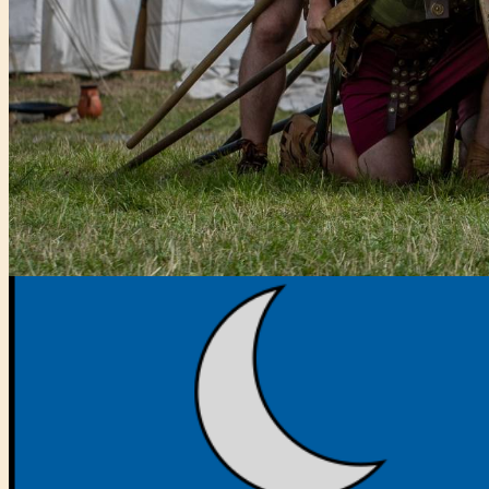
Főtámogató: