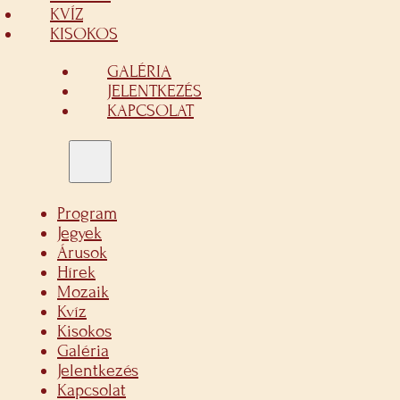
KVÍZ
KISOKOS
GALÉRIA
JELENTKEZÉS
KAPCSOLAT
Program
Jegyek
Árusok
Hírek
Mozaik
Kvíz
Kisokos
Galéria
Jelentkezés
Kapcsolat