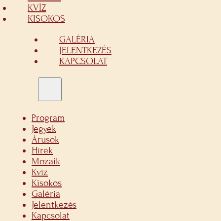
KVÍZ
KISOKOS
GALÉRIA
JELENTKEZÉS
KAPCSOLAT
Program
Jegyek
Árusok
Hírek
Mozaik
Kvíz
Kisokos
Galéria
Jelentkezés
Kapcsolat