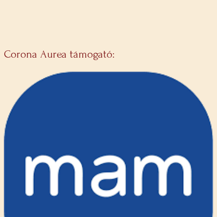
Corona Aurea támogató: