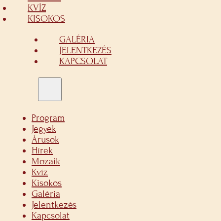
KVÍZ
KISOKOS
GALÉRIA
JELENTKEZÉS
KAPCSOLAT
Program
Jegyek
Árusok
Hírek
Mozaik
Kvíz
Kisokos
Galéria
Jelentkezés
Kapcsolat