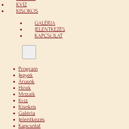
KVÍZ
KISOKOS
GALÉRIA
JELENTKEZÉS
KAPCSOLAT
Program
Jegyek
Árusok
Hírek
Mozaik
Kvíz
Kisokos
Galéria
Jelentkezés
Kapcsolat