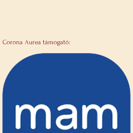
Corona Aurea támogató: