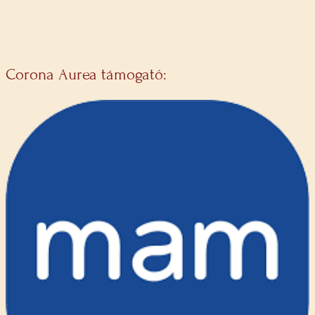
Corona Aurea támogató: