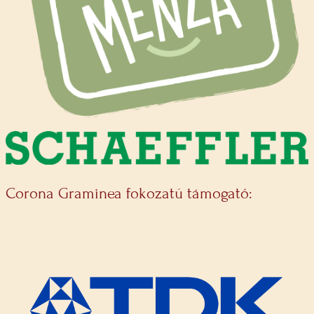
Corona Graminea fokozatú támogató: