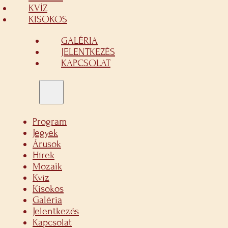
KVÍZ
KISOKOS
GALÉRIA
JELENTKEZÉS
KAPCSOLAT
Program
Jegyek
Árusok
Hírek
Mozaik
Kvíz
Kisokos
Galéria
Jelentkezés
Kapcsolat