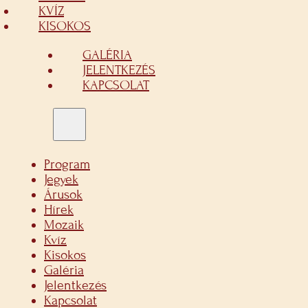
KVÍZ
KISOKOS
GALÉRIA
JELENTKEZÉS
KAPCSOLAT
Program
Jegyek
Árusok
Hírek
Mozaik
Kvíz
Kisokos
Galéria
Jelentkezés
Kapcsolat