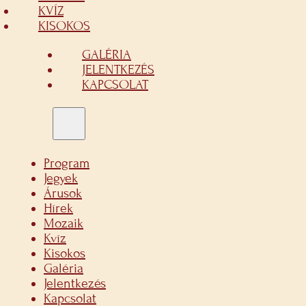
KVÍZ
KISOKOS
GALÉRIA
JELENTKEZÉS
KAPCSOLAT
Program
Jegyek
Árusok
Hírek
Mozaik
Kvíz
Kisokos
Galéria
Jelentkezés
Kapcsolat