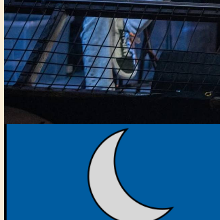
Főtámogató: