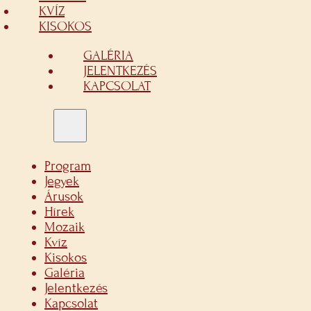
KVÍZ
KISOKOS
GALÉRIA
JELENTKEZÉS
KAPCSOLAT
Program
Jegyek
Árusok
Hírek
Mozaik
Kvíz
Kisokos
Galéria
Jelentkezés
Kapcsolat