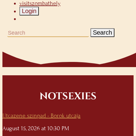
visitszombathely
Login
Search
NOTSEXIES
Utcazene színpad - Borok utcája
August 15, 2026 at 10:30 PM