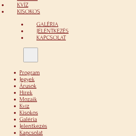
KVÍZ
KISOKOS
GALÉRIA
JELENTKEZÉS
KAPCSOLAT
Program
Jegyek
Árusok
Hírek
Mozaik
Kvíz
Kisokos
Galéria
Jelentkezés
Kapcsolat