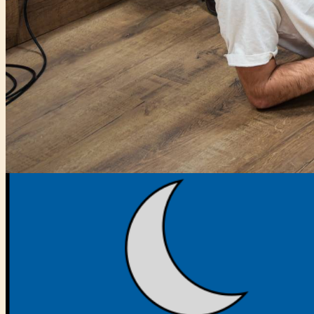
Főtámogató: