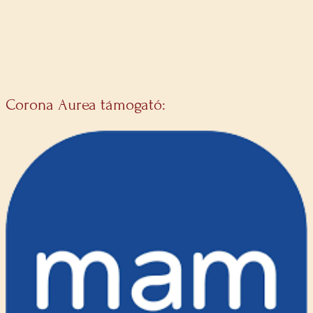
Corona Aurea támogató: