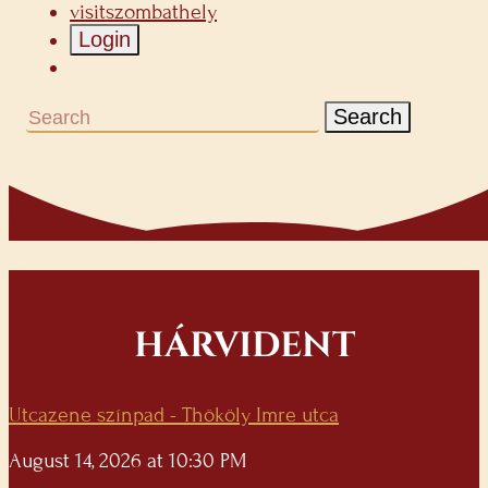
visitszombathely
Login
Search
HÁRVIDENT
Utcazene színpad - Thököly Imre utca
August 14, 2026 at 10:30 PM