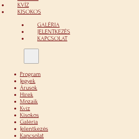
KVÍZ
KISOKOS
GALÉRIA
JELENTKEZÉS
KAPCSOLAT
Program
Jegyek
Árusok
Hírek
Mozaik
Kvíz
Kisokos
Galéria
Jelentkezés
Kapcsolat