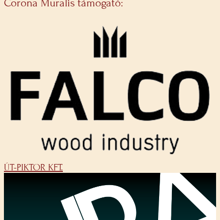
Corona Muralis támogató:
ÚT-PIKTOR KFT.