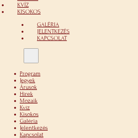
KVÍZ
KISOKOS
GALÉRIA
JELENTKEZÉS
KAPCSOLAT
Program
Jegyek
Árusok
Hírek
Mozaik
Kvíz
Kisokos
Galéria
Jelentkezés
Kapcsolat