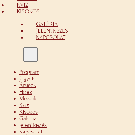
KVÍZ
KISOKOS
GALÉRIA
JELENTKEZÉS
KAPCSOLAT
Program
Jegyek
Árusok
Hírek
Mozaik
Kvíz
Kisokos
Galéria
Jelentkezés
Kapcsolat