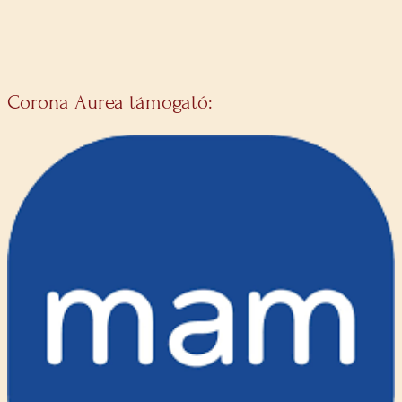
Corona Aurea támogató: