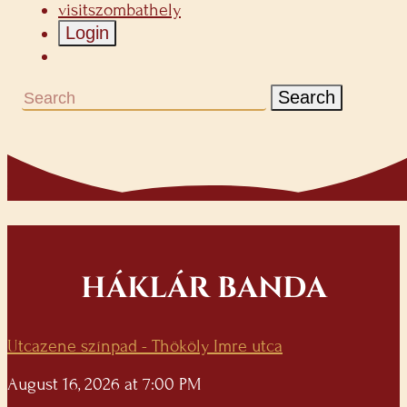
visitszombathely
Login
Search
HÁKLÁR BANDA
Utcazene színpad - Thököly Imre utca
August 16, 2026 at 7:00 PM