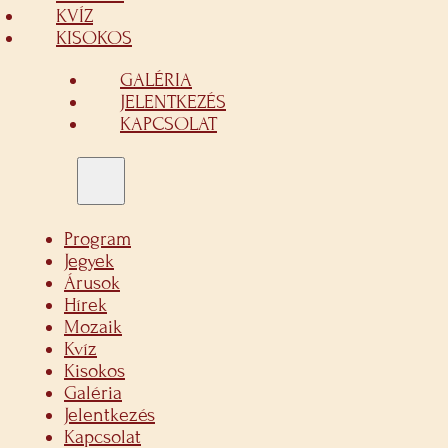
KVÍZ
KISOKOS
GALÉRIA
JELENTKEZÉS
KAPCSOLAT
Program
Jegyek
Árusok
Hírek
Mozaik
Kvíz
Kisokos
Galéria
Jelentkezés
Kapcsolat