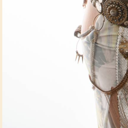
Főtámogató: