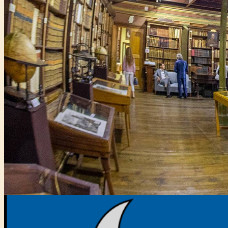
Főtámogató: