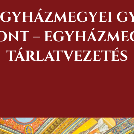
 EGYHÁZMEGYEI G
NT – EGYHÁZMEG
TÁRLATVEZETÉS