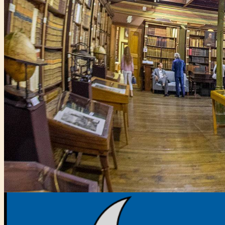
Főtámogató: