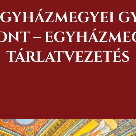
 EGYHÁZMEGYEI G
NT – EGYHÁZMEG
TÁRLATVEZETÉS